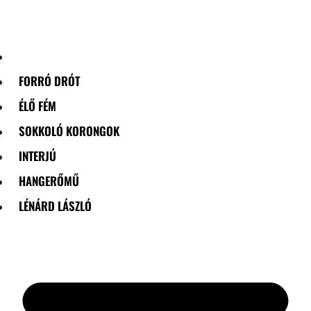
Skip
to
content
FORRÓ DRÓT
ÉLŐ FÉM
SOKKOLÓ KORONGOK
INTERJÚ
HANGERŐMŰ
LÉNÁRD LÁSZLÓ