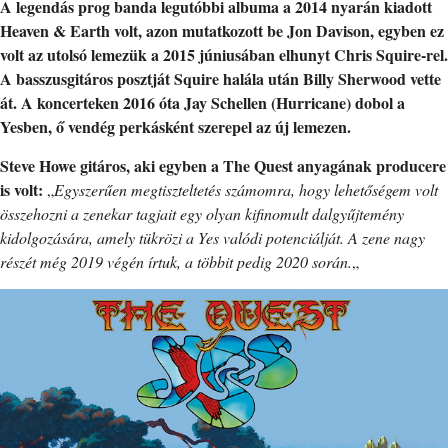
A legendás prog banda legutóbbi albuma a 2014 nyarán kiadott
Heaven & Earth volt, azon mutatkozott be Jon Davison, egyben ez
volt az utolsó lemezük a 2015 júniusában elhunyt Chris Squire-rel.
A basszusgitáros posztját Squire halála után Billy Sherwood vette
át. A koncerteken 2016 óta Jay Schellen (Hurricane) dobol a
Yesben, ő vendég perkásként szerepel az új lemezen.
Steve Howe gitáros, aki egyben a The Quest anyagának producere
is volt:
„
Egyszerűen megtiszteltetés számomra, hogy lehetőségem volt
összehozni a zenekar tagjait egy olyan kifinomult dalgyűjtemény
kidolgozására, amely tükrözi a Yes valódi potenciálját. A zene nagy
részét még 2019 végén írtuk, a többit pedig 2020 során.
„