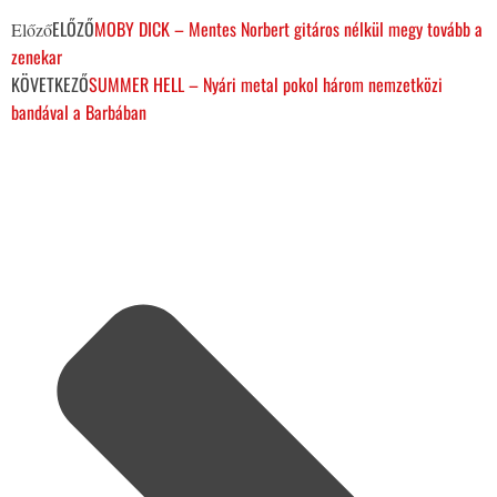
ELŐZŐ
MOBY DICK – Mentes Norbert gitáros nélkül megy tovább a
Előző
zenekar
KÖVETKEZŐ
SUMMER HELL – Nyári metal pokol három nemzetközi
bandával a Barbában