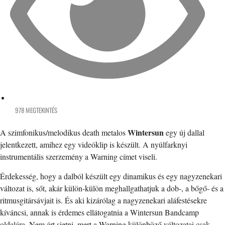
978 MEGTEKINTÉS
Wintersun
A szimfonikus/melodikus death metalos
egy új dallal
jelentkezett, amihez egy videóklip is készült. A nyúlfarknyi
instrumentális szerzemény a Warning címet viseli.
Érdekesség, hogy a dalból készült egy dinamikus és egy nagyzenekari
változat is, sőt, akár külön-külön meghallgathatjuk a dob-, a bőgő- és a
ritmusgitársávjait is. És aki kizárólag a nagyzenekari aláfestésekre
kíváncsi, annak is érdemes ellátogatnia a Wintersun Bandcamp
oldalára. Nem árt sietni, mert a Warning különböző változatai csak