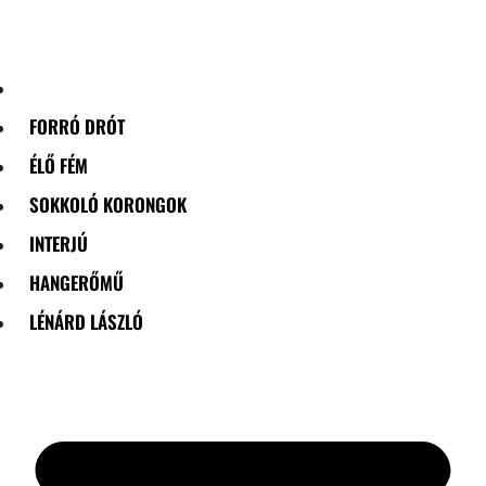
Skip
to
content
FORRÓ DRÓT
ÉLŐ FÉM
SOKKOLÓ KORONGOK
INTERJÚ
HANGERŐMŰ
LÉNÁRD LÁSZLÓ