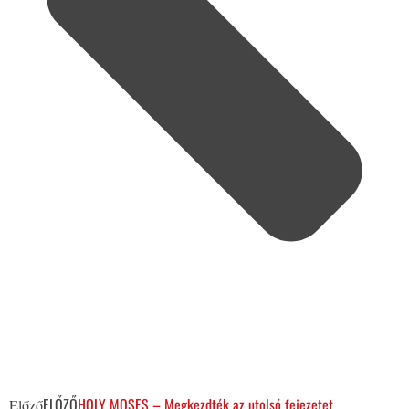
ELŐZŐ
HOLY MOSES – Megkezdték az utolsó fejezetet
Előző