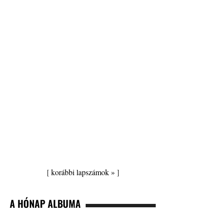
[
korábbi lapszámok »
]
A HÓNAP ALBUMA