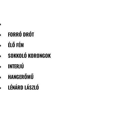
Skip
to
content
FORRÓ DRÓT
ÉLŐ FÉM
SOKKOLÓ KORONGOK
INTERJÚ
HANGERŐMŰ
LÉNÁRD LÁSZLÓ