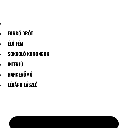
Skip
to
content
FORRÓ DRÓT
ÉLŐ FÉM
SOKKOLÓ KORONGOK
INTERJÚ
HANGERŐMŰ
LÉNÁRD LÁSZLÓ