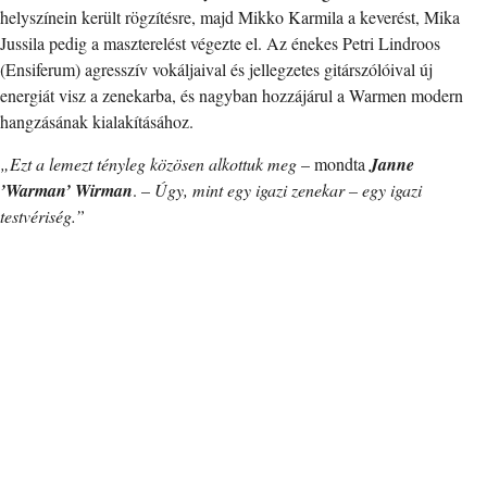
helyszínein került rögzítésre, majd Mikko Karmila a keverést, Mika
Jussila pedig a maszterelést végezte el. Az énekes Petri Lindroos
(Ensiferum) agresszív vokáljaival és jellegzetes gitárszólóival új
energiát visz a zenekarba, és nagyban hozzájárul a Warmen modern
hangzásának kialakításához.
„Ezt a lemezt tényleg közösen alkottuk meg
– mondta
Janne
’Warman’ Wirman
. –
Úgy, mint egy igazi zenekar – egy igazi
testvériség.”