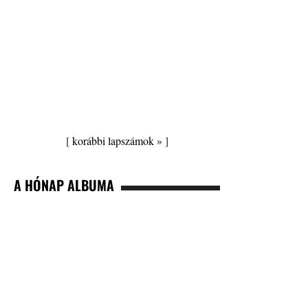
[
korábbi lapszámok »
]
A HÓNAP ALBUMA