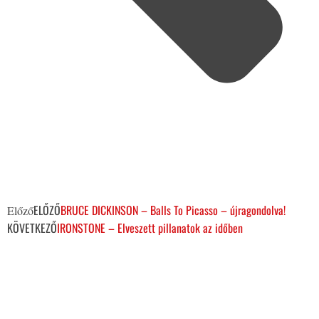
ELŐZŐ
BRUCE DICKINSON – Balls To Picasso – újragondolva!
Előző
KÖVETKEZŐ
IRONSTONE – Elveszett pillanatok az időben