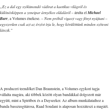
„Ez a dal egy szókimondó vádirat a kaotikus világról és
különösképpen a zeneipar árnyékos oldaláról
– árulta el
Michael
Barr
, a Volumes énekese. –
Nem próbál vigaszt vagy fényt nyújtani –
egyszerűen csak azt az érzést írja le, hogy körülöttünk minden szétesni
látszik.”
A produceri teendőket Dan Braunstein, a Volumes egykori tagja
vállalta magára, aki többek között olyan bandákkal dolgozott már
együtt, mint a Spiritbox és a Dayseeker. Az album munkálataihoz a
banda basszusgitárosa, Raad Soudani is alaposan hozzáteszi a magáét.