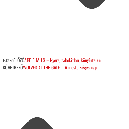
ELŐZŐ
ABBIE FALLS – Nyers, zabolátlan, könyörtelen
Előző
KÖVETKEZŐ
WOLVES AT THE GATE – A mesterséges nap