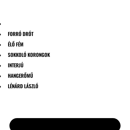
Skip
to
content
FORRÓ DRÓT
ÉLŐ FÉM
SOKKOLÓ KORONGOK
INTERJÚ
HANGERŐMŰ
LÉNÁRD LÁSZLÓ