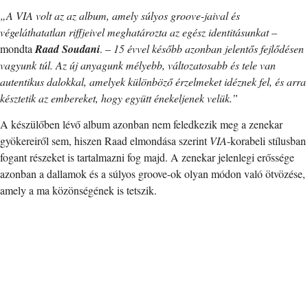
„A VIA volt az az album, amely súlyos groove-jaival és
végeláthatatlan riffjeivel meghatározta az egész identitásunkat
–
mondta
Raad Soudani
. –
15 évvel később azonban jelentős fejlődésen
vagyunk túl. Az új anyagunk mélyebb, változatosabb és tele van
autentikus dalokkal, amelyek különböző érzelmeket idéznek fel, és arra
késztetik az embereket, hogy együtt énekeljenek velük.”
A készülőben lévő album azonban nem feledkezik meg a zenekar
gyökereiről sem, hiszen Raad elmondása szerint
VIA
-korabeli stílusban
fogant részeket is tartalmazni fog majd. A zenekar jelenlegi erőssége
azonban a dallamok és a súlyos groove-ok olyan módon való ötvözése,
amely a ma közönségének is tetszik.