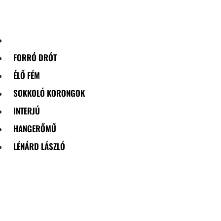
Skip
to
content
FORRÓ DRÓT
ÉLŐ FÉM
SOKKOLÓ KORONGOK
INTERJÚ
HANGERŐMŰ
LÉNÁRD LÁSZLÓ