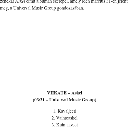
zenekar
Askel
című albumán szerepel, amely idén március 31-én jelent
meg, a Universal Music Group gondozásában.
VIIKATE – Askel
(03/31 – Universal Music Group)
1. Kavaljeeri
2. Vaihtoaskel
3. Kuin aaveet