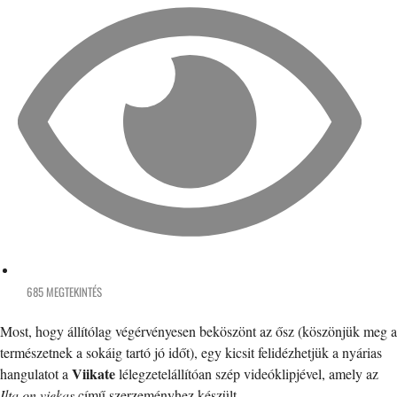
685 MEGTEKINTÉS
Most, hogy állítólag végérvényesen beköszönt az ősz (köszönjük meg a
természetnek a sokáig tartó jó időt), egy kicsit felidézhetjük a nyárias
Viikate
hangulatot a
lélegzetelállítóan szép videóklipjével, amely az
Ilta on viekas
című szerzeményhez készült.