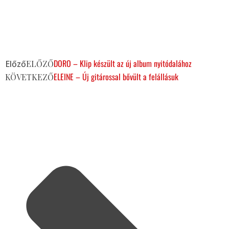
DORO – Klip készült az új album nyitódalához
Előző
ELŐZŐ
ELEINE – Új gitárossal bővült a felállásuk
KÖVETKEZŐ