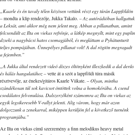
„Kaarle és én tavaly télen közösen vettünk részt egy túrán Lappföldön
– mondta a klip rendezője, Jukka Takalo. –
Az autórádióban hallgattuk
a Leksát, ami akkor még nem jelent meg. Abban a pillanatban, amint
felcsendült az Ilta on viekas refrénje, a látkép megnyílt, mint egy puplin
dzseki a nagybácsi hatos csomagjából, és megláttam a Pyhätunturit
teljes pompájában. Ünnepélyes pillanat volt! A dal rögtön megragadt
a fejemben.”
„A Jukka által rendezett videó díszes öltönyként illeszkedik a dal derűs
és hálás hangulatához
– vette át a szót a lappföldi túra másik
résztvevője, az énekes/gitáros Kaarle Viikate. –
Olyan, mintha
szándékosan túl sok kavicsot öntöttek volna a homokórába. A csend
csodálatos felvonulása. Dalszerzőként számomra az Ilta on viekas az
egyik legsikeresebb V-rallyt jelenti. Alig várom, hogy már azon
dolgozzunk a zenekarral, miképpen kerüljön fel a következő turnénk
programjába.”
Az Ilta on viekas című szerzemény a finn melodikus heavy metal