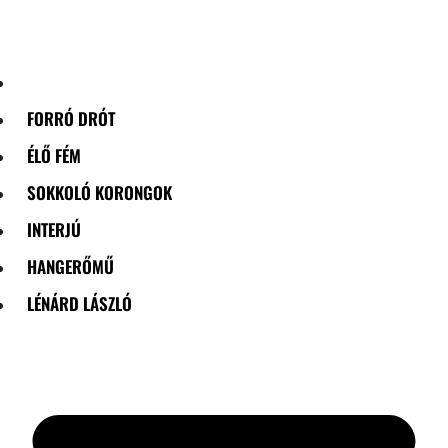
Skip
to
content
FORRÓ DRÓT
ÉLŐ FÉM
SOKKOLÓ KORONGOK
INTERJÚ
HANGERŐMŰ
LÉNÁRD LÁSZLÓ