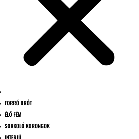
FORRÓ DRÓT
ÉLŐ FÉM
SOKKOLÓ KORONGOK
INTERJÚ