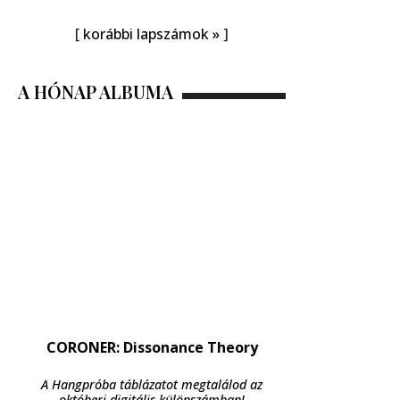
[
korábbi lapszámok »
]
A HÓNAP ALBUMA
CORONER: Dissonance Theory
A Hangpróba táblázatot megtalálod az
októberi digitális különszámban!