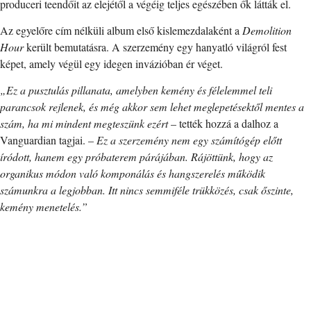
produceri teendőit az elejétől a végéig teljes egészében ők látták el.
Az egyelőre cím nélküli album első kislemezdalaként a
Demolition
Hour
került bemutatásra. A szerzemény egy hanyatló világról fest
képet, amely végül egy idegen invázióban ér véget.
„Ez a pusztulás pillanata, amelyben kemény és félelemmel teli
parancsok rejlenek, és még akkor sem lehet meglepetésektől mentes a
szám, ha mi mindent megteszünk ezért
– tették hozzá a dalhoz a
Vanguardian tagjai. –
Ez a szerzemény nem egy számítógép előtt
íródott, hanem egy próbaterem párájában. Rájöttünk, hogy az
organikus módon való komponálás és hangszerelés működik
számunkra a legjobban. Itt nincs semmiféle trükközés, csak őszinte,
kemény menetelés.”