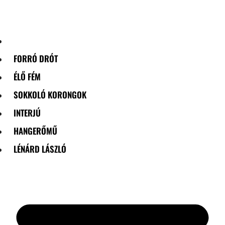
Skip
to
content
FORRÓ DRÓT
ÉLŐ FÉM
SOKKOLÓ KORONGOK
INTERJÚ
HANGERŐMŰ
LÉNÁRD LÁSZLÓ