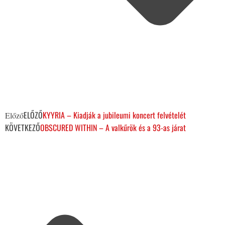
ELŐZŐ
KYYRIA – Kiadják a jubileumi koncert felvételét
Előző
KÖVETKEZŐ
OBSCURED WITHIN – A valkűrök és a 93-as járat