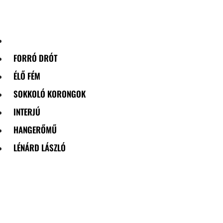
Skip
to
content
FORRÓ DRÓT
ÉLŐ FÉM
SOKKOLÓ KORONGOK
INTERJÚ
HANGERŐMŰ
LÉNÁRD LÁSZLÓ