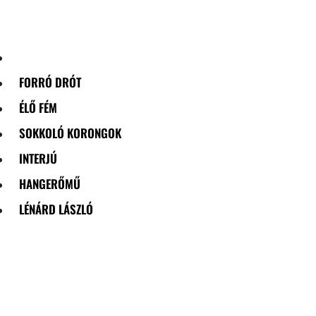
Skip
to
content
FORRÓ DRÓT
ÉLŐ FÉM
SOKKOLÓ KORONGOK
INTERJÚ
HANGERŐMŰ
LÉNÁRD LÁSZLÓ