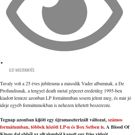
637 MEGTEKINTÉS
Tavaly volt a 25 éves jubileuma a második Vader albumnak, a De
Profundisnak, a lengyel death metal gépezet eredetileg 1995-ben
kiadott lemeze azonban LP formátumban sosem jelent meg, és már jó
ideje egyéb formátumokban is nehezen lehetett beszerezni.
Tegnap azonban kijött egy újramaszterizált változat,
számos
formátumban, többek között LP-n és Box Setben is
. A Blood Of
Kingu dal ebből az alkalomból kapott egy friss videót.