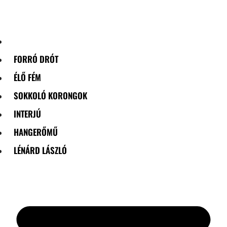
Skip
to
content
FORRÓ DRÓT
ÉLŐ FÉM
SOKKOLÓ KORONGOK
INTERJÚ
HANGERŐMŰ
LÉNÁRD LÁSZLÓ