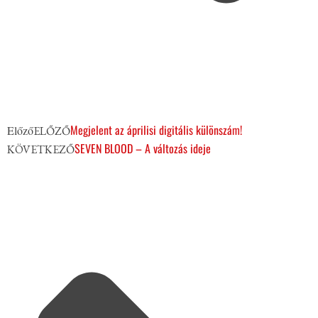
Megjelent az áprilisi digitális különszám!
Előző
ELŐZŐ
SEVEN BLOOD – A változás ideje
KÖVETKEZŐ