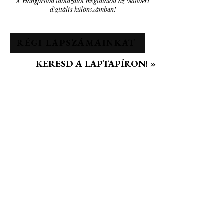
A Hangpróba táblázatot megtalálod az októberi
digitális különszámban!
RÉGI LAPSZÁMAINKAT
KERESD A LAPTAPÍRON! »