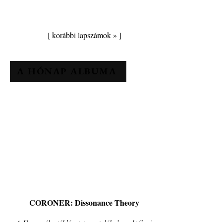
[
korábbi lapszámok »
]
A HÓNAP ALBUMA
CORONER: Dissonance Theory