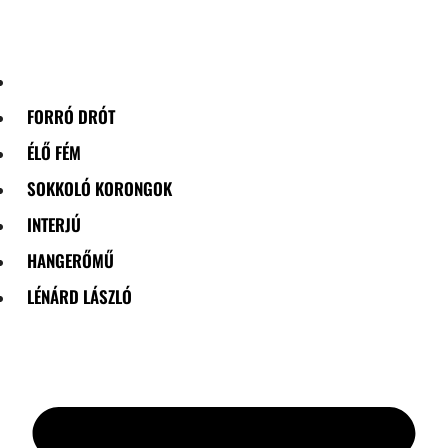
Skip
to
content
FORRÓ DRÓT
ÉLŐ FÉM
SOKKOLÓ KORONGOK
INTERJÚ
HANGERŐMŰ
LÉNÁRD LÁSZLÓ