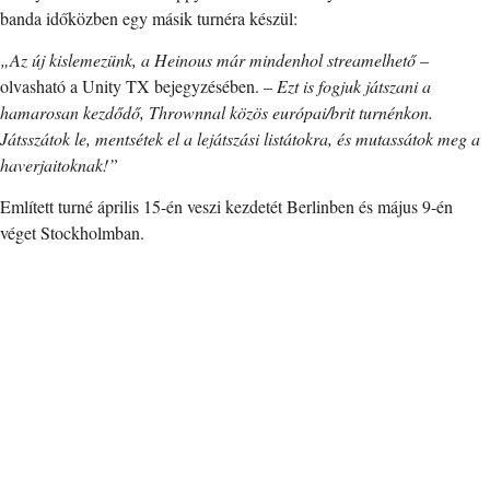
banda időközben egy másik turnéra készül:
„Az új kislemezünk, a Heinous már mindenhol streamelhető
–
olvasható a Unity TX bejegyzésében. –
Ezt is fogjuk játszani a
hamarosan kezdődő, Thrownnal közös európai/brit turnénkon.
Játsszátok le, mentsétek el a lejátszási listátokra, és mutassátok meg a
haverjaitoknak!”
Említett turné április 15-én veszi kezdetét Berlinben és május 9-én
véget Stockholmban.