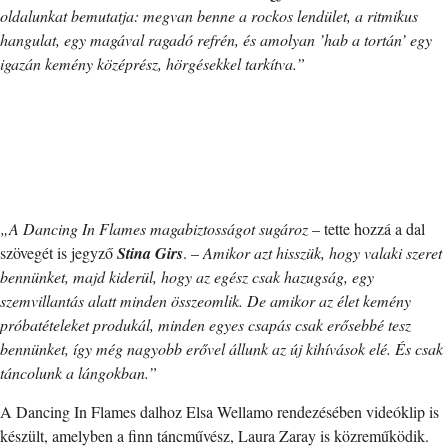
oldalunkat bemutatja: megvan benne a rockos lendület, a ritmikus
hangulat, egy magával ragadó refrén, és amolyan ’hab a tortán’ egy
igazán kemény középrész, hörgésekkel tarkítva.”
„A Dancing In Flames magabiztosságot sugároz
– tette hozzá a dal
szövegét is jegyző
Stina Girs
. –
Amikor azt hisszük, hogy valaki szeret
bennünket, majd kiderül, hogy az egész csak hazugság, egy
szemvillantás alatt minden összeomlik. De amikor az élet kemény
próbatételeket produkál, minden egyes csapás csak erősebbé tesz
bennünket, így még nagyobb erővel állunk az új kihívások elé. És csak
táncolunk a lángokban.”
A Dancing In Flames dalhoz Elsa Wellamo rendezésében videóklip is
készült, amelyben a finn táncművész, Laura Zaray is közreműködik.