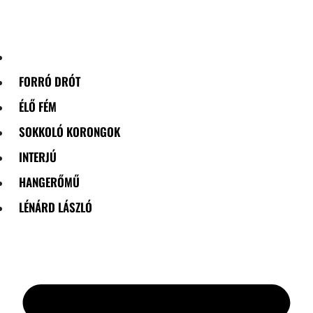
Skip
to
content
FORRÓ DRÓT
ÉLŐ FÉM
SOKKOLÓ KORONGOK
INTERJÚ
HANGERŐMŰ
LÉNÁRD LÁSZLÓ