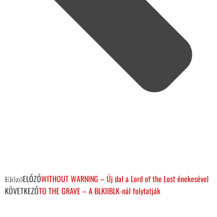
ELŐZŐ
WITHOUT WARNING – Új dal a Lord of the Lost énekesével
Előző
KÖVETKEZŐ
TO THE GRAVE – A BLKIIBLK-nál folytatják