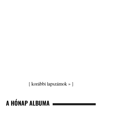
[
korábbi lapszámok »
]
A HÓNAP ALBUMA