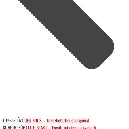
ELŐZŐ
DES ROCS – Fékezhetetlen energiával
Előző
KÖVETKEZŐ
BATTLE BEAST – Együtt minden leküzdhető