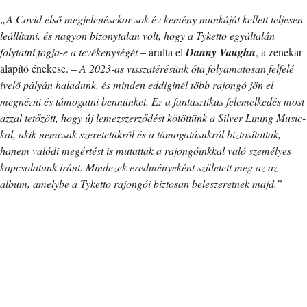
„A Covid első megjelenésekor sok év kemény munkáját kellett teljesen
leállítani, és nagyon bizonytalan volt, hogy a Tyketto egyáltalán
folytatni fogja-e a tevékenységét
– árulta el
Danny Vaughn
, a zenekar
alapító énekese. –
A 2023-as visszatérésünk óta folyamatosan felfelé
ívelő pályán haladunk, és minden eddiginél több rajongó jön el
megnézni és támogatni bennünket. Ez a fantasztikus felemelkedés most
azzal tetőzött, hogy új lemezszerződést kötöttünk a Silver Lining Music-
kal, akik nemcsak szeretetükről és a támogatásukról biztosítottak,
hanem valódi megértést is mutattak a rajongóinkkal való személyes
kapcsolatunk iránt. Mindezek eredményeként született meg az az
album, amelybe a Tyketto rajongói biztosan beleszeretnek majd.”