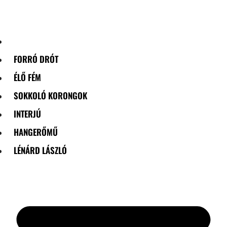
Skip
to
content
FORRÓ DRÓT
ÉLŐ FÉM
SOKKOLÓ KORONGOK
INTERJÚ
HANGERŐMŰ
LÉNÁRD LÁSZLÓ