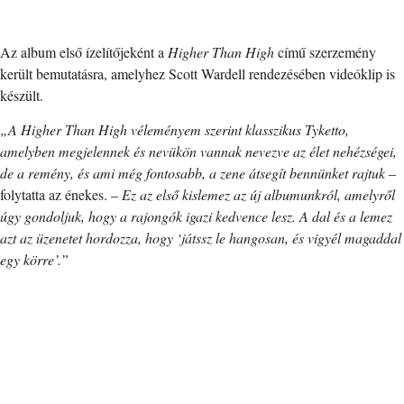
Az album első ízelítőjeként a
Higher Than High
című szerzemény
került bemutatásra, amelyhez Scott Wardell rendezésében videóklip is
készült.
„A Higher Than High véleményem szerint klasszikus Tyketto,
amelyben megjelennek és nevükön vannak nevezve az élet nehézségei,
de a remény, és ami még fontosabb, a zene átsegít bennünket rajtuk
–
folytatta az énekes. –
Ez az első kislemez az új albumunkról, amelyről
úgy gondoljuk, hogy a rajongók igazi kedvence lesz. A dal és a lemez
azt az üzenetet hordozza, hogy ‘játssz le hangosan, és vigyél magaddal
egy körre’.”