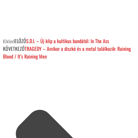
ELŐZŐ
S.D.I. – Új klip a kultikus bandától: In The Ass
Előző
KÖVETKEZŐ
TRAGEDY – Amikor a diszkó és a metal találkozik: Raining
Blood / It’s Raining Men