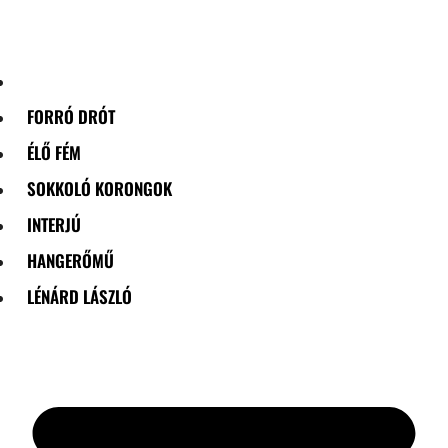
Skip
to
content
FORRÓ DRÓT
ÉLŐ FÉM
SOKKOLÓ KORONGOK
INTERJÚ
HANGERŐMŰ
LÉNÁRD LÁSZLÓ