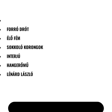
Skip
to
content
FORRÓ DRÓT
ÉLŐ FÉM
SOKKOLÓ KORONGOK
INTERJÚ
HANGERŐMŰ
LÉNÁRD LÁSZLÓ