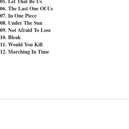
05. Let That Be Us
06. The Last One Of Us
07. In One Piece
08. Under The Sun
09. Not Afraid To Lose
10. Bleak
11. Would You Kill
12. Marching In Time