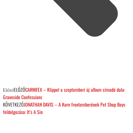
ELŐZŐ
CARNIFEX – Klippel a szeptemberi új album címadó dala:
Előző
Graveside Confessions
KÖVETKEZŐ
JONATHAN DAVIS – A Korn frontemberének Pet Shop Boys
feldolgozása: It’s A Sin