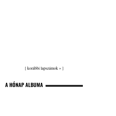
[
korábbi lapszámok »
]
A HÓNAP ALBUMA