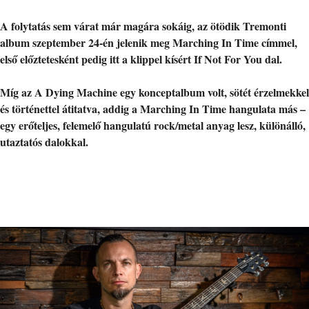
A folytatás sem várat már magára sokáig, az ötödik Tremonti
album szeptember 24-én jelenik meg Marching In Time címmel,
első előztetesként pedig itt a klippel kísért If Not For You dal.
Míg az A Dying Machine egy konceptalbum volt, sötét érzelmekkel
és történettel átitatva, addig a Marching In Time hangulata más –
egy erőteljes, felemelő hangulatú rock/metal anyag lesz, különálló,
utaztatós dalokkal.