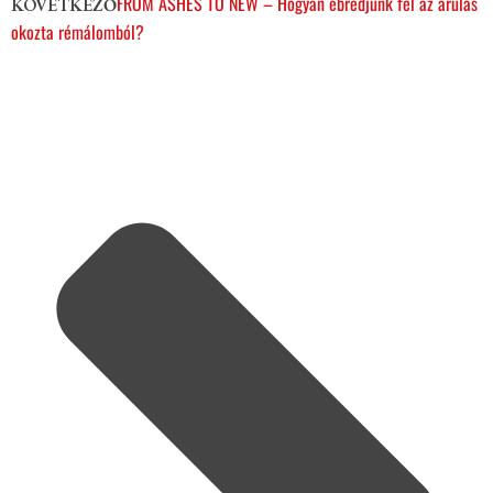
FROM ASHES TO NEW – Hogyan ébredjünk fel az árulás
KÖVETKEZŐ
okozta rémálomból?