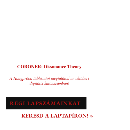
CORONER: Dissonance Theory
A Hangpróba táblázatot megtalálod az októberi
digitális különszámban!
RÉGI LAPSZÁMAINKAT
KERESD A LAPTAPÍRON! »