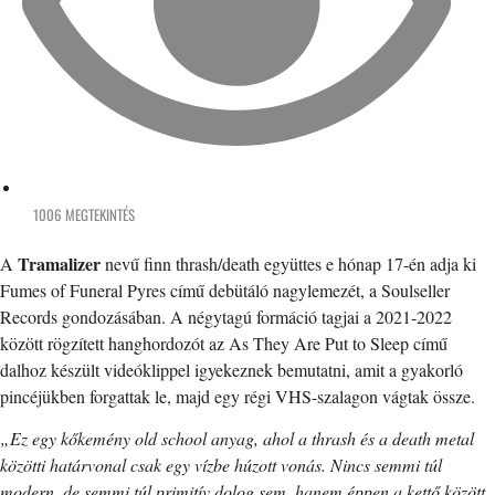
1006 MEGTEKINTÉS
Tramalizer
A
nevű finn thrash/death együttes e hónap 17-én adja ki
Fumes of Funeral Pyres című debütáló nagylemezét, a Soulseller
Records gondozásában. A négytagú formáció tagjai a 2021-2022
között rögzített hanghordozót az As They Are Put to Sleep című
dalhoz készült videóklippel igyekeznek bemutatni, amit a gyakorló
pincéjükben forgattak le, majd egy régi VHS-szalagon vágtak össze.
„Ez egy kőkemény old school anyag, ahol a thrash és a death metal
közötti határvonal csak egy vízbe húzott vonás. Nincs semmi túl
modern, de semmi túl primitív dolog sem, hanem éppen a kettő között.