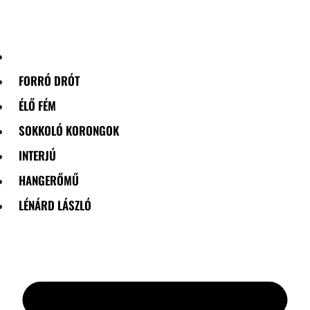
Skip
to
content
FORRÓ DRÓT
ÉLŐ FÉM
SOKKOLÓ KORONGOK
INTERJÚ
HANGERŐMŰ
LÉNÁRD LÁSZLÓ