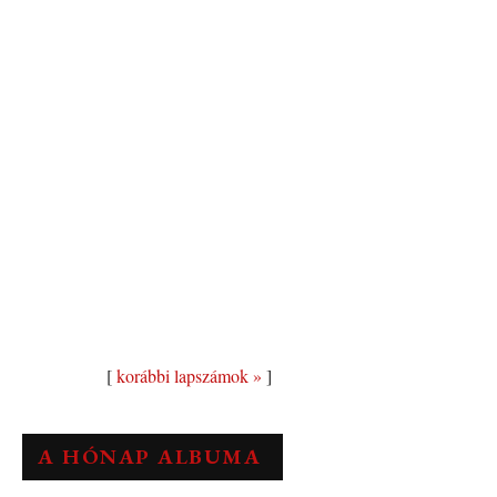
[
korábbi lapszámok »
]
A HÓNAP ALBUMA