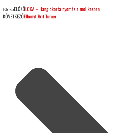
ELŐZŐ
LOKA – Hang okozta nyomás a mellkasban
Előző
KÖVETKEZŐ
Elhunyt Brit Turner