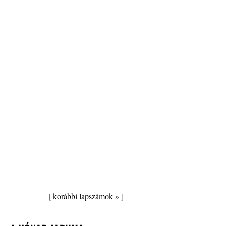
[
korábbi lapszámok »
]