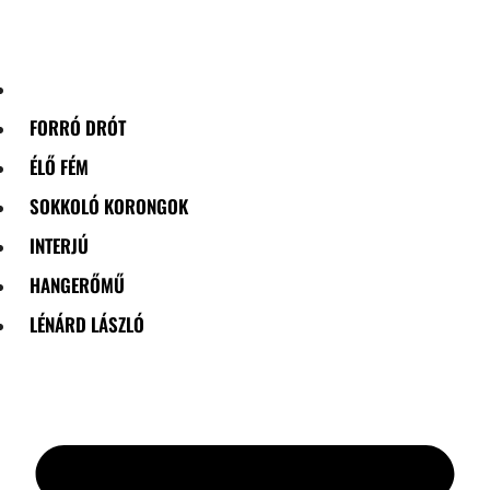
Skip
to
content
FORRÓ DRÓT
ÉLŐ FÉM
SOKKOLÓ KORONGOK
INTERJÚ
HANGERŐMŰ
LÉNÁRD LÁSZLÓ