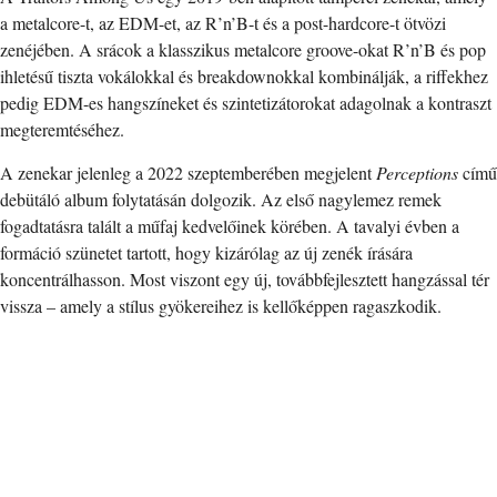
a metalcore-t, az EDM-et, az R’n’B-t és a post-hardcore-t ötvözi
zenéjében. A srácok a klasszikus metalcore groove-okat R’n’B és pop
ihletésű tiszta vokálokkal és breakdownokkal kombinálják, a riffekhez
pedig EDM-es hangszíneket és szintetizátorokat adagolnak a kontraszt
megteremtéséhez.
A zenekar jelenleg a 2022 szeptemberében megjelent
Perceptions
című
debütáló album folytatásán dolgozik. Az első nagylemez remek
fogadtatásra talált a műfaj kedvelőinek körében. A tavalyi évben a
formáció szünetet tartott, hogy kizárólag az új zenék írására
koncentrálhasson. Most viszont egy új, továbbfejlesztett hangzással tér
vissza – amely a stílus gyökereihez is kellőképpen ragaszkodik.