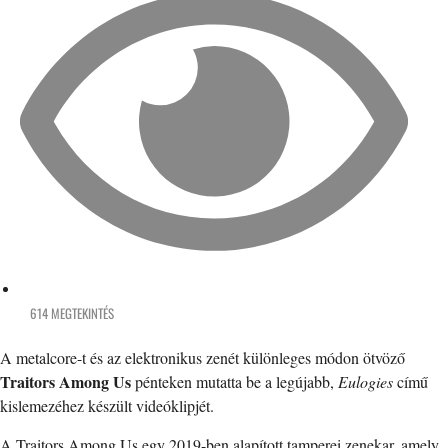
614 MEGTEKINTÉS
A metalcore-t és az elektronikus zenét különleges módon ötvöző
Traitors Among Us
pénteken mutatta be a legújabb,
Eulogies
című
kislemezéhez készült videóklipjét.
A Traitors Among Us egy 2019-ben alapított tamperei zenekar, amely