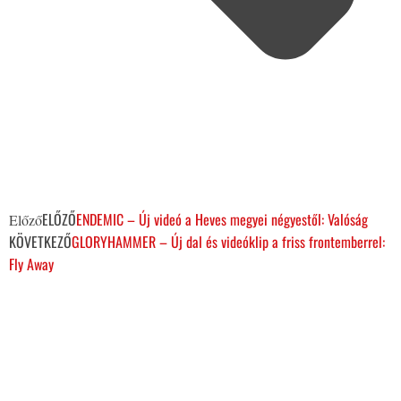
ELŐZŐ
ENDEMIC – Új videó a Heves megyei négyestől: Valóság
Előző
KÖVETKEZŐ
GLORYHAMMER – Új dal és videóklip a friss frontemberrel:
Fly Away