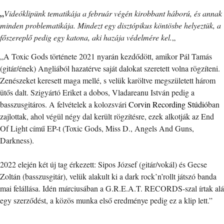
„
Videóklipünk tematikája a február végén kirobbant háború, és annak
minden problematikája. Mindezt egy disztópikus köntösbe helyeztük, a
főszereplő pedig egy katona, aki hazája védelmére kel.
„
„A Toxic Gods története 2021 nyarán kezdődött, amikor Pál Tamás
(gitár/ének) Angliából hazatérve saját dalokat szeretett volna rögzíteni.
Zenészeket keresett maga mellé, s velük karöltve megszületett három
ütős dalt. Szigyártó Eriket a dobos, Vladareanu István pedig a
basszusgitáros. A felvételek a kolozsvári
Corvin Recording Stúdió
ban
zajlottak, ahol végül négy dal került rögzítésre, ezek alkotják az End
Of Light című EP-t (Toxic Gods, Miss D., Angels And Guns,
Darkness).
2022 elején két új tag érkezett: Sipos József (gitár/vokál) és Gecse
Zoltán (basszusgitár), velük alakult ki a dark rock’n’rollt játszó banda
mai felállása. Idén márciusában a G.R.E.A.T. RECORDS-szal írtak alá
egy szerződést, a közös munka első eredménye pedig ez a klip lett.”