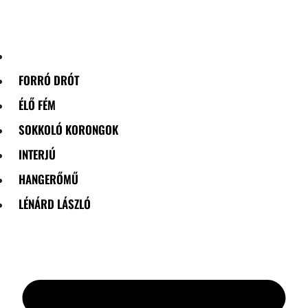
Skip
to
content
FORRÓ DRÓT
ÉLŐ FÉM
SOKKOLÓ KORONGOK
INTERJÚ
HANGERŐMŰ
LÉNÁRD LÁSZLÓ