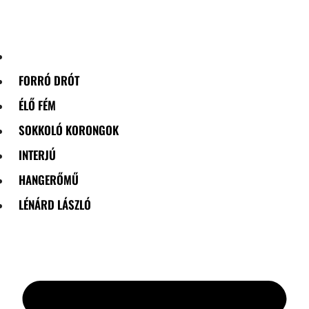
Skip
to
content
FORRÓ DRÓT
ÉLŐ FÉM
SOKKOLÓ KORONGOK
INTERJÚ
HANGERŐMŰ
LÉNÁRD LÁSZLÓ