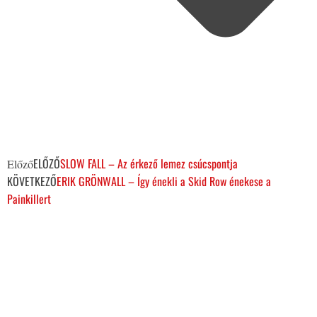
ELŐZŐ
SLOW FALL – Az érkező lemez csúcspontja
Előző
KÖVETKEZŐ
ERIK GRÖNWALL – Így énekli a Skid Row énekese a
Painkillert