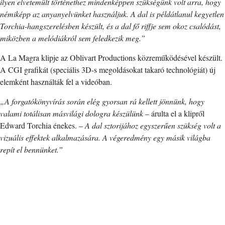
ilyen elvetemült történethez mindenképpen szükségünk volt arra, hogy
némiképp az anyanyelvünket használjuk. A dal is példátlanul kegyetlen
Torchia-hangszerelésben készült, és a dal fő riffje sem okoz csalódást,
miközben a melódiákról sem feledkezik meg.”
A La Magra klipje az Oblivart Productions közreműködésével készült.
A CGI grafikát (speciális 3D-s megoldásokat takaró technológiát) új
elemként használták fel a videóban.
„A forgatókönyvírás során elég gyorsan rá kellett jönnünk, hogy
valami totálisan másvilági dologra készülünk
– árulta el a klipről
Edward Torchia énekes. –
A dal sztorijához egyszerűen szükség volt a
vizuális effektek alkalmazására. A végeredmény egy másik világba
repít el bennünket.”