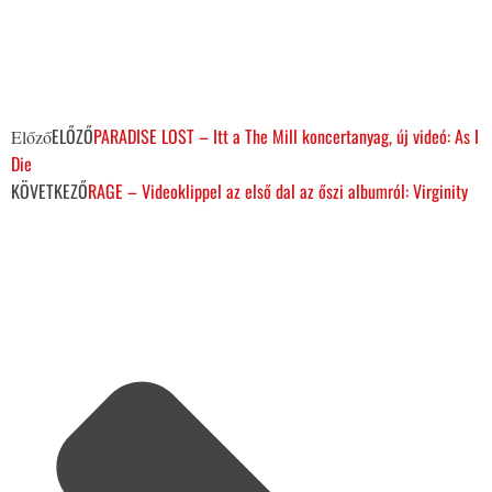
ELŐZŐ
PARADISE LOST – Itt a The Mill koncertanyag, új videó: As I
Előző
Die
KÖVETKEZŐ
RAGE – Videoklippel az első dal az őszi albumról: Virginity