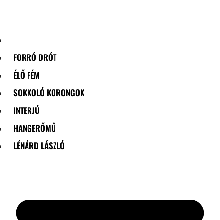
Skip
to
content
FORRÓ DRÓT
ÉLŐ FÉM
SOKKOLÓ KORONGOK
INTERJÚ
HANGERŐMŰ
LÉNÁRD LÁSZLÓ