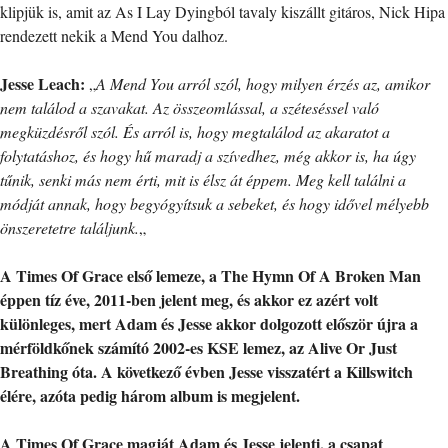
klipjük is, amit az As I Lay Dyingból tavaly kiszállt gitáros, Nick Hipa
rendezett nekik a Mend You dalhoz.
Jesse Leach:
„
A Mend You arról szól, hogy milyen érzés az, amikor
nem találod a szavakat. Az összeomlással, a széteséssel való
megküzdésről szól. És arról is, hogy megtalálod az akaratot a
folytatáshoz, és hogy hű maradj a szívedhez, még akkor is, ha úgy
tűnik, senki más nem érti, mit is élsz át éppem. Meg kell találni a
módját annak, hogy begyógyítsuk a sebeket, és hogy idővel mélyebb
önszeretetre találjunk.
„
A Times Of Grace első lemeze, a The Hymn Of A Broken Man
éppen tíz éve, 2011-ben jelent meg, és akkor ez azért volt
különleges, mert Adam és Jesse akkor dolgozott először újra a
mérföldkőnek számító 2002-es KSE lemez, az Alive Or Just
Breathing óta. A következő évben Jesse visszatért a Killswitch
élére, azóta pedig három album is megjelent.
A Times Of Grace magját Adam és Jesse jelenti, a csapat