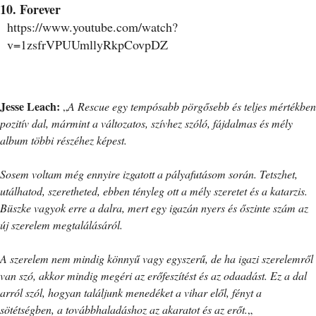
10. Forever
https://www.youtube.com/watch?
v=1zsfrVPUUmllyRkpCovpDZ
Jesse Leach:
„
A Rescue egy tempósabb pörgősebb és teljes mértékben
pozitív dal, mármint a változatos, szívhez szóló, fájdalmas és mély
album többi részéhez képest.
Sosem voltam még ennyire izgatott a pályafutásom során. Tetszhet,
utálhatod, szeretheted, ebben tényleg ott a mély szeretet és a katarzis.
Büszke vagyok erre a dalra, mert egy igazán nyers és őszinte szám az
új szerelem megtalálásáról.
A szerelem nem mindig könnyű vagy egyszerű, de ha igazi szerelemről
van szó, akkor mindig megéri az erőfeszítést és az odaadást. Ez a dal
arról szól, hogyan találjunk menedéket a vihar elől, fényt a
sötétségben, a továbbhaladáshoz az akaratot és az erőt.
„