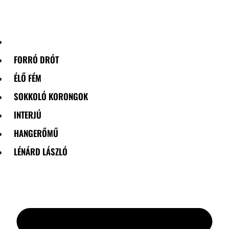
Skip
to
content
FORRÓ DRÓT
ÉLŐ FÉM
SOKKOLÓ KORONGOK
INTERJÚ
HANGERŐMŰ
LÉNÁRD LÁSZLÓ