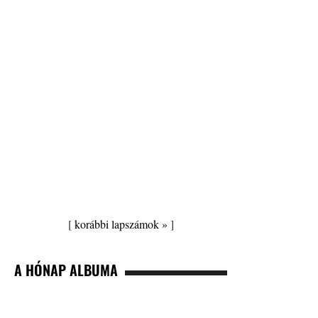
[
korábbi lapszámok »
]
A HÓNAP ALBUMA