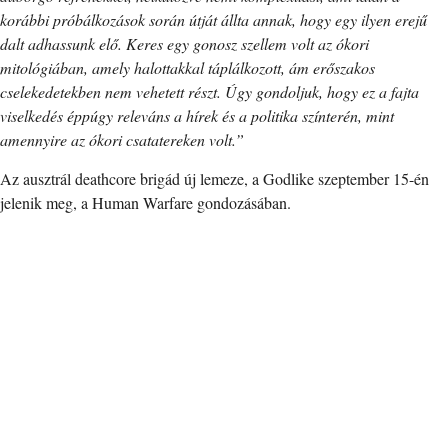
korábbi próbálkozások során útját állta annak, hogy egy ilyen erejű
dalt adhassunk elő. Keres egy gonosz szellem volt az ókori
mitológiában, amely halottakkal táplálkozott, ám erőszakos
cselekedetekben nem vehetett részt. Úgy gondoljuk, hogy ez a fajta
viselkedés éppúgy releváns a hírek és a politika színterén, mint
amennyire az ókori csatatereken volt.”
Az ausztrál deathcore brigád új lemeze, a Godlike szeptember 15-én
jelenik meg, a Human Warfare gondozásában.