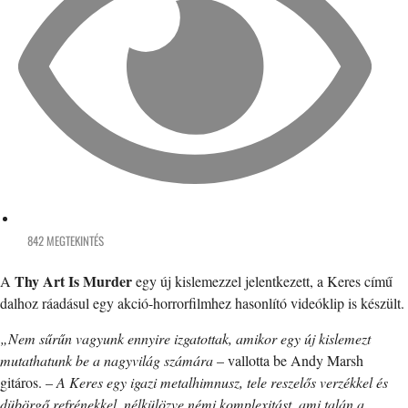
842 MEGTEKINTÉS
Thy Art Is Murder
A
egy új kislemezzel jelentkezett, a Keres című
dalhoz ráadásul egy akció-horrorfilmhez hasonlító videóklip is készült.
„Nem sűrűn vagyunk ennyire izgatottak, amikor egy új kislemezt
mutathatunk be a nagyvilág számára
– vallotta be Andy Marsh
gitáros. –
A Keres egy igazi metalhimnusz, tele reszelős verzékkel és
dübörgő refrénekkel, nélkülözve némi komplexitást, ami talán a