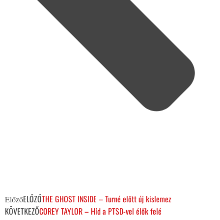
ELŐZŐ
THE GHOST INSIDE – Turné előtt új kislemez
Előző
KÖVETKEZŐ
COREY TAYLOR – Híd a PTSD-vel élők felé