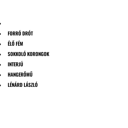
Skip
to
content
FORRÓ DRÓT
ÉLŐ FÉM
SOKKOLÓ KORONGOK
INTERJÚ
HANGERŐMŰ
LÉNÁRD LÁSZLÓ