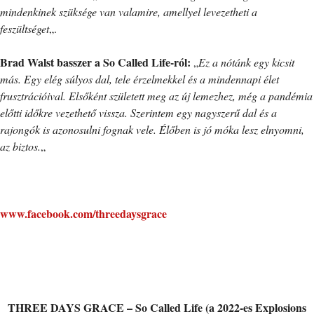
mindenkinek szüksége van valamire, amellyel levezetheti a
feszültséget
„.
Brad Walst basszer a So Called Life-ról:
„
Ez a nótánk egy kicsit
más. Egy elég súlyos dal, tele érzelmekkel és a mindennapi élet
frusztrációival. Elsőként született meg az új lemezhez, még a pandémia
előtti időkre vezethető vissza. Szerintem egy nagyszerű dal és a
rajongók is azonosulni fognak vele. Élőben is jó móka lesz elnyomni,
az biztos.
„
www.facebook.com/threedaysgrace
THREE DAYS GRACE – So Called Life (a 2022-es Explosions