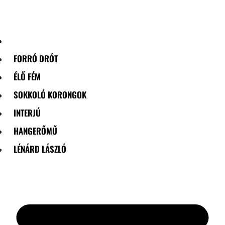
Skip
to
content
FORRÓ DRÓT
ÉLŐ FÉM
SOKKOLÓ KORONGOK
INTERJÚ
HANGERŐMŰ
LÉNÁRD LÁSZLÓ