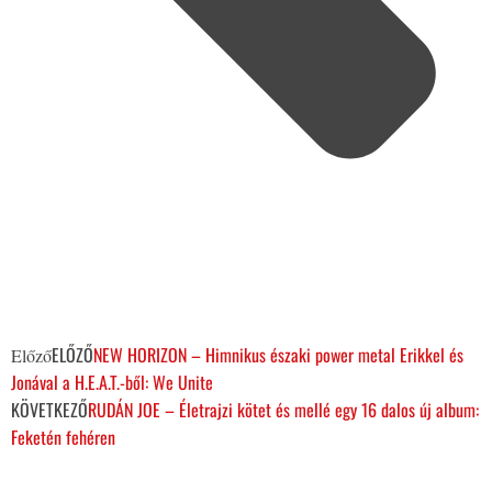
ELŐZŐ
NEW HORIZON – Himnikus északi power metal Erikkel és
Előző
Jonával a H.E.A.T.-ből: We Unite
KÖVETKEZŐ
RUDÁN JOE – Életrajzi kötet és mellé egy 16 dalos új album:
Feketén fehéren