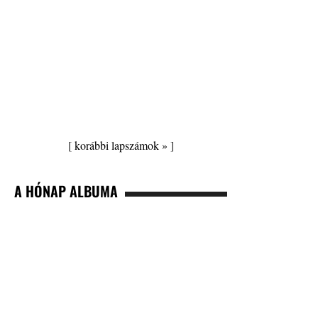
[
korábbi lapszámok »
]
A HÓNAP ALBUMA