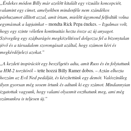
„Érdekes módon Billy már azelőtt kitalált egy vizuális koncepciót,
valamint egy címet, amelyekben mindenféle nem szándékos
párhuzamot állított azzal, amit írtam, mielőtt úgymond felfedtük volna
egymásnak a lapjainkat
– mondta Rick Pepa énekes. –
Izgalmas volt,
hogy egy szinte véletlen kontinuitás hozta össze az új anyagot.
Szövegileg egy szájbarágós megközelítéssel dolgozza fel a bizonytalan
jövő és a társadalom szorongásait azáltal, hogy számon kéri és
megkérdőjelezi azokat.”
„A kezdeti inspirációt egy beszélgetés adta, amit Russ és én folytattunk
a HM-2 torzítóról
– tette hozzá Billy Ramer dobos. –
Aztán elhozta
hozzám az Evil Ned pedálját, és készítettünk egy demót. Valószínűleg
ilyen gyorsan még sosem írtunk és adtunk ki egy számot. Mindannyian
izgatottak vagyunk, hogy valami olyasmit oszthatunk meg, ami még
számunkra is teljesen új.”