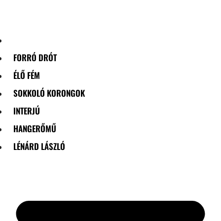
Skip
to
content
FORRÓ DRÓT
ÉLŐ FÉM
SOKKOLÓ KORONGOK
INTERJÚ
HANGERŐMŰ
LÉNÁRD LÁSZLÓ