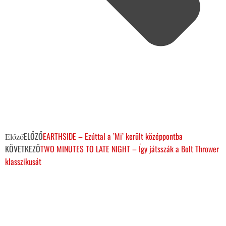
ELŐZŐ
EARTHSIDE – Ezúttal a ’Mi’ került középpontba
Előző
KÖVETKEZŐ
TWO MINUTES TO LATE NIGHT – Így játsszák a Bolt Thrower
klasszikusát