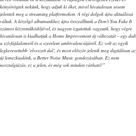
könyörögtek nekünk, hogy adjuk ki őket, mivel hivatalosan sosem
jelentek meg a streaming platformokon. A régi dolgok újra aktuálissá
váltak. A közelgő albumunkhoz újra összeálltunk a Don’t You Fake It
számos közreműködőjével, és nagyon izgatottak vagyunk, hogy végre
hivatalosan is kiadhatjuk a Home Improvement új változatát – egy dalt
a szívfájdalomról és a szerelem ambivalenciájáról. Ez volt az egyik
legkeresettebb ’elveszett dal’, és most először jelenik meg digitálisan az
új lemezkiadónk, a Better Noise Music gondozásában. Ez nem
nosztalgiázás, ez a jelen, és még sok minden várható!”