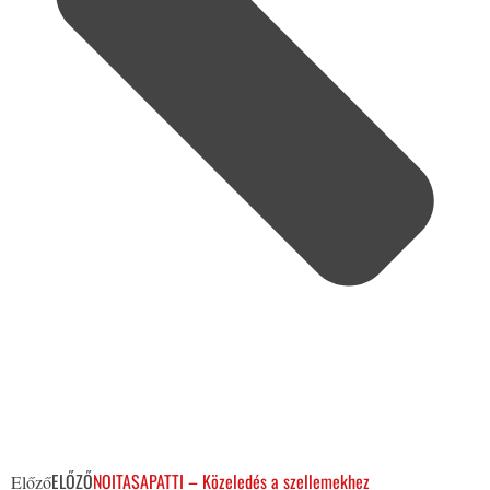
ELŐZŐ
NOITASAPATTI – Közeledés a szellemekhez
Előző