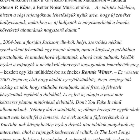
Steven P. Kline
, a Better Noise Music elnöke. –
Az időzítés tökéletes,
hiszen a régi rajongóknak lehetőségük nyílik arra, hogy új zenéket
hallgassanak, miközben az új hallgatók is megismerhetik a banda
következő albumának nagyszerű dalait.”
„2004-ben a floridai Jacksonville-ből, helyi, szerződés nélküli
zenekarként felvettünk egy csomó demót, amit a közösségi médiában
posztoltunk, és mindenhová eljuttattunk, ahová csak tudtunk, később
ezeket a rajongók a nevünkről elnevezett anyagunkon ismerhették meg
– kezdett egy kis múltidézésbe az énekes
Ronnie Winter
. –
Ez vezetett
2005 őszén az első nagy kiadói szerződésünkhöz. Nem vesztegettük
sokáig az időt, hogy stúdióba vonuljunk, ahol friss, új felvételt
készítettünk ezekből a dalokból, és ez lett az alapja a most már
kétszeres platina minősítésű debütáló, Don’t You Fake It című
albumunknak. Néhány dal a stúdióidő, az album hossza és egyéb okok
miatt nem került fel a lemezre. Az évek során a fájlcseréknek és a
YouTube-nak köszönhetően ezek a demók utat találtak maguknak az
interneten, ahol a rajongók kedvenceivé váltak, és The Lost Songs
néven vonultak be a köztudatba. A rajongók cserélgették ezeket és