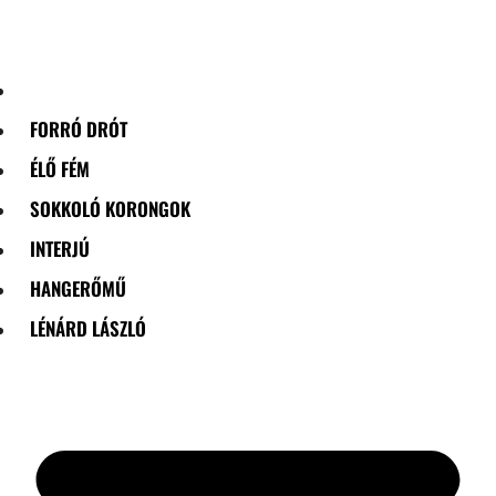
Skip
to
content
FORRÓ DRÓT
ÉLŐ FÉM
SOKKOLÓ KORONGOK
INTERJÚ
HANGERŐMŰ
LÉNÁRD LÁSZLÓ