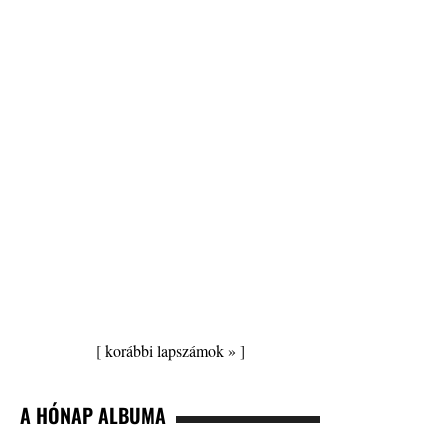
[
korábbi lapszámok »
]
A HÓNAP ALBUMA