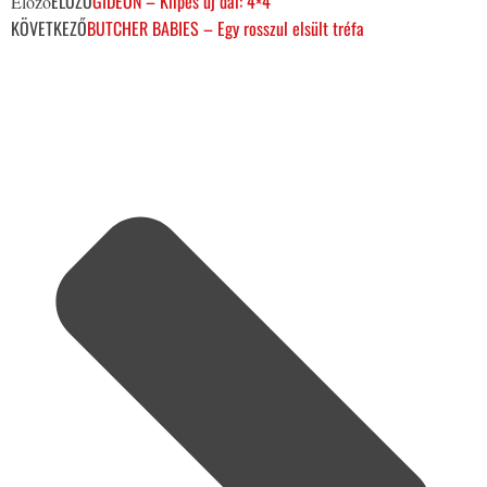
ELŐZŐ
GIDEON – Klipes új dal: 4×4
Előző
KÖVETKEZŐ
BUTCHER BABIES – Egy rosszul elsült tréfa