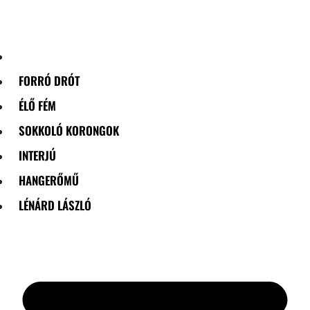
Skip
to
content
FORRÓ DRÓT
ÉLŐ FÉM
SOKKOLÓ KORONGOK
INTERJÚ
HANGERŐMŰ
LÉNÁRD LÁSZLÓ