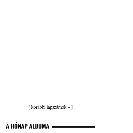
[
korábbi lapszámok »
]
A HÓNAP ALBUMA