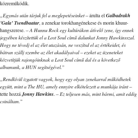
közreműködik.
„Egymás után tárjuk fel a meglepetéseinket
– árulta el
Galbadrakh
’Gala’ Tsendbaatar
, a zenekar torokhangénekese és morin khuur-
hangszerese. –
A Hunnu Rock egy kultúrákon átívelő zene, így ennek
jegyében készítettük el a Lost Soul című dalunkat Jonny Hawkinsszal.
Hogy ne tévedj el az élet utazásán, ne veszítsd el az értékeidet, és
bátran szállj szembe az élet akadályaival – ezeket az üzeneteket
közvetítjük rajongóinknak a Lost Soul című dal és a következő
albumunk, a HUN segítségével.”
„Rendkívül izgatott vagyok, hogy egy olyan zenekarral működhetek
együtt, mint a The HU, amely ennyire elkötelezett a munkája iránt
–
tette hozzá
Jonny Hawkins
. –
Ez teljesen más, mint bármi, amit eddig
csináltam.”