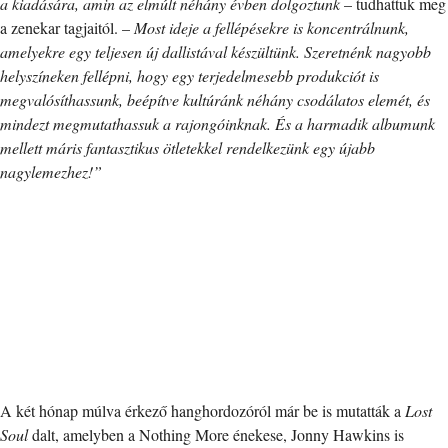
a kiadására, amin az elmúlt néhány évben dolgoztunk
– tudhattuk meg
a zenekar tagjaitól. –
Most ideje a fellépésekre is koncentrálnunk,
amelyekre egy teljesen új dallistával készültünk. Szeretnénk nagyobb
helyszíneken fellépni, hogy egy terjedelmesebb produkciót is
megvalósíthassunk, beépítve kultúránk néhány csodálatos elemét, és
mindezt megmutathassuk a rajongóinknak. És a harmadik albumunk
mellett máris fantasztikus ötletekkel rendelkezünk egy újabb
nagylemezhez!”
A két hónap múlva érkező hanghordozóról már be is mutatták a
Lost
Soul
dalt, amelyben a Nothing More énekese, Jonny Hawkins is