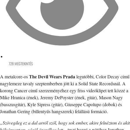
728 MEGTEKINTÉS
The Devil Wears Prada
A metalcore-os
legutóbbi, Color Decay című
nagylemeze tavaly szeptemberben jött ki a Solid State Recordsnál. A
korong Cancer című szerzeményéhez egy friss videóklipet tett közzé a
Mike Hranica (ének), Jeremy DePoyster (ének, gitár), Mason Nagy
(basszusgitár), Kyle Sipress (gitár), Giuseppe Capolupo (dobok) és
Jonathan Gering (billentyűs hangszerek) felállású formáció.
„Szövegileg ez a dal arról szól, hogy sok ember, akire felnéztem és akit
bálványoztam, végül öngyilkos lett
– teszi hozzá a nótához Jonathan. –