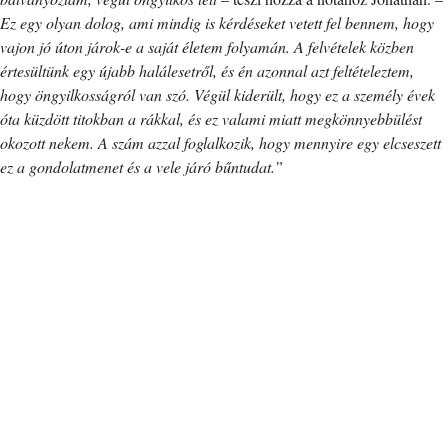
Ez egy olyan dolog, ami mindig is kérdéseket vetett fel bennem, hogy
vajon jó úton járok-e a saját életem folyamán. A felvételek közben
értesültünk egy újabb halálesetről, és én azonnal azt feltételeztem,
hogy öngyilkosságról van szó. Végül kiderült, hogy ez a személy évek
óta küzdött titokban a rákkal, és ez valami miatt megkönnyebbülést
okozott nekem. A szám azzal foglalkozik, hogy mennyire egy elcseszett
ez a gondolatmenet és a vele járó bűntudat.”