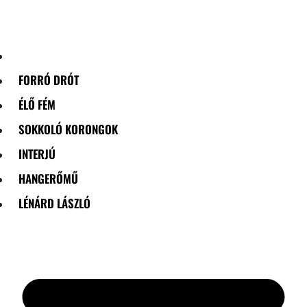
Skip
to
content
FORRÓ DRÓT
ÉLŐ FÉM
SOKKOLÓ KORONGOK
INTERJÚ
HANGERŐMŰ
LÉNÁRD LÁSZLÓ