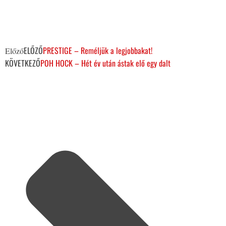
ELŐZŐ
PRESTIGE – Reméljük a legjobbakat!
Előző
KÖVETKEZŐ
POH HOCK – Hét év után ástak elő egy dalt