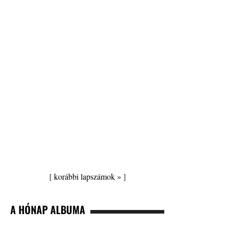
[
korábbi lapszámok »
]
A HÓNAP ALBUMA