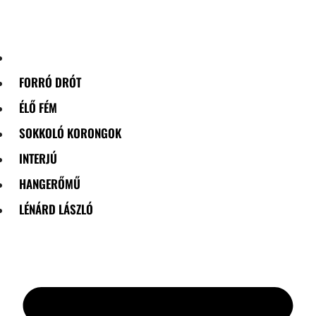
Skip
to
content
FORRÓ DRÓT
ÉLŐ FÉM
SOKKOLÓ KORONGOK
INTERJÚ
HANGERŐMŰ
LÉNÁRD LÁSZLÓ