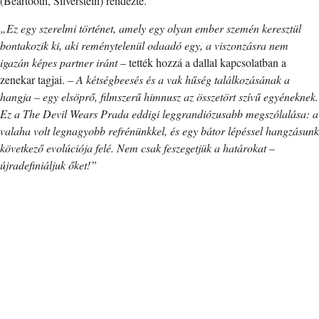
(Beartooth, Silverstein) rendezte.
„Ez egy szerelmi történet, amely egy olyan ember szemén keresztül
bontakozik ki, aki reménytelenül odaadó egy, a viszonzásra nem
igazán képes partner iránt
– tették hozzá a dallal kapcsolatban a
zenekar tagjai. –
A kétségbeesés és a vak hűség találkozásának a
hangja – egy elsöprő, filmszerű himnusz az összetört szívű egyéneknek.
Ez a The Devil Wears Prada eddigi leggrandiózusabb megszólalása: a
valaha volt legnagyobb refrénünkkel, és egy bátor lépéssel hangzásunk
következő evolúciója felé. Nem csak feszegetjük a határokat –
újradefiniáljuk őket!”