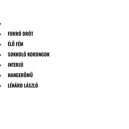
Skip
to
content
FORRÓ DRÓT
ÉLŐ FÉM
SOKKOLÓ KORONGOK
INTERJÚ
HANGERŐMŰ
LÉNÁRD LÁSZLÓ