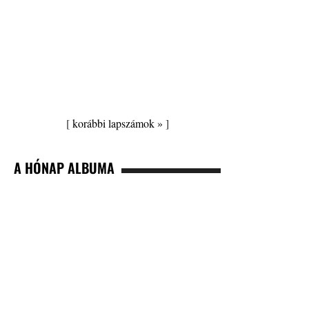
[
korábbi lapszámok »
]
A HÓNAP ALBUMA