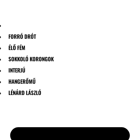
Skip
to
content
FORRÓ DRÓT
ÉLŐ FÉM
SOKKOLÓ KORONGOK
INTERJÚ
HANGERŐMŰ
LÉNÁRD LÁSZLÓ