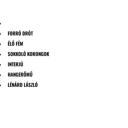
Skip
to
content
FORRÓ DRÓT
ÉLŐ FÉM
SOKKOLÓ KORONGOK
INTERJÚ
HANGERŐMŰ
LÉNÁRD LÁSZLÓ