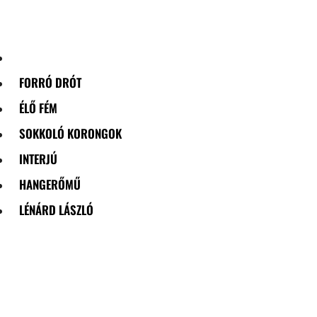
Skip
to
content
FORRÓ DRÓT
ÉLŐ FÉM
SOKKOLÓ KORONGOK
INTERJÚ
HANGERŐMŰ
LÉNÁRD LÁSZLÓ