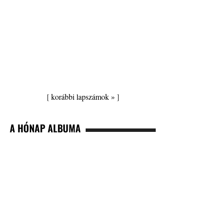
[
korábbi lapszámok »
]
A HÓNAP ALBUMA