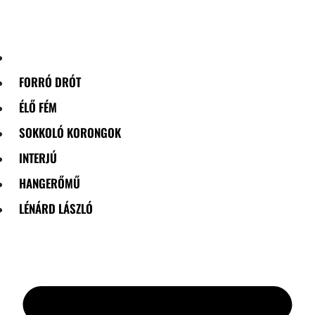
Skip
to
content
FORRÓ DRÓT
ÉLŐ FÉM
SOKKOLÓ KORONGOK
INTERJÚ
HANGERŐMŰ
LÉNÁRD LÁSZLÓ