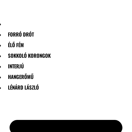
Skip
to
content
FORRÓ DRÓT
ÉLŐ FÉM
SOKKOLÓ KORONGOK
INTERJÚ
HANGERŐMŰ
LÉNÁRD LÁSZLÓ