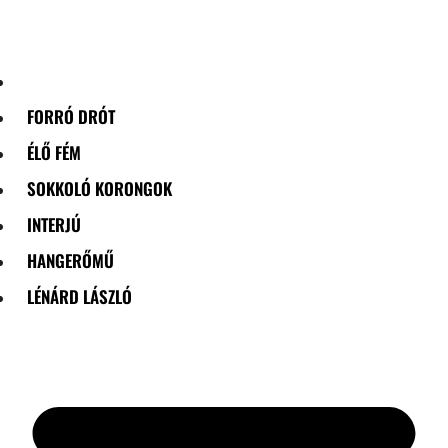
Skip
to
content
FORRÓ DRÓT
ÉLŐ FÉM
SOKKOLÓ KORONGOK
INTERJÚ
HANGERŐMŰ
LÉNÁRD LÁSZLÓ