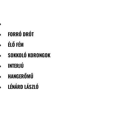
Skip
to
content
FORRÓ DRÓT
ÉLŐ FÉM
SOKKOLÓ KORONGOK
INTERJÚ
HANGERŐMŰ
LÉNÁRD LÁSZLÓ