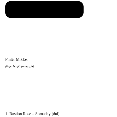
Pintér Miklós
főszerkesztő (magazin)
1. Bastion Rose – Someday (dal)