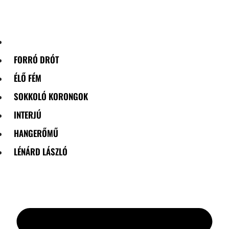
Skip
to
content
FORRÓ DRÓT
ÉLŐ FÉM
SOKKOLÓ KORONGOK
INTERJÚ
HANGERŐMŰ
LÉNÁRD LÁSZLÓ