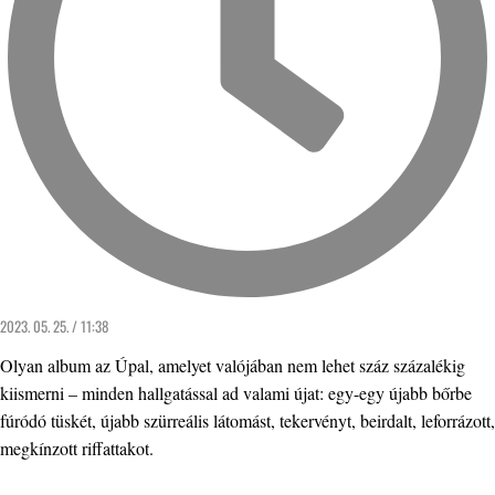
2023. 05. 25. / 11:38
Olyan album az Úpal, amelyet valójában nem lehet száz százalékig
kiismerni – minden hallgatással ad valami újat: egy-egy újabb bőrbe
fúródó tüskét, újabb szürreális látomást, tekervényt, beirdalt, leforrázott,
megkínzott riffattakot.