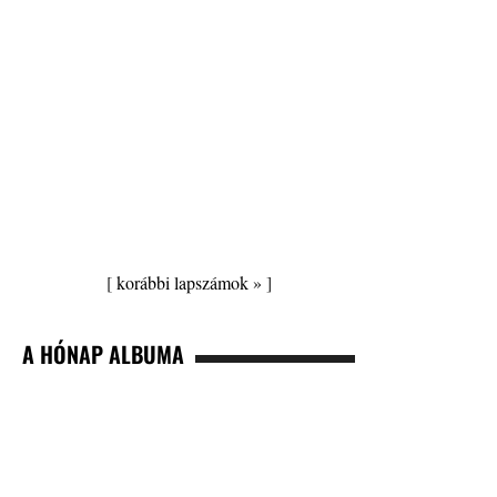
[
korábbi lapszámok »
]
A HÓNAP ALBUMA