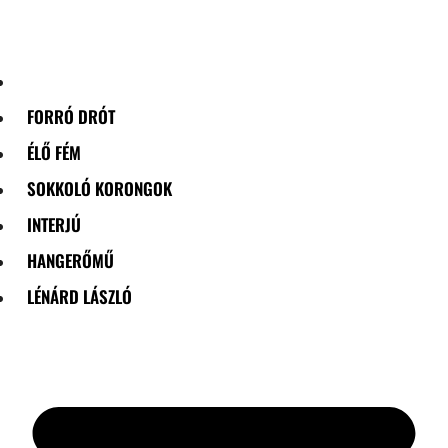
Skip
to
content
FORRÓ DRÓT
ÉLŐ FÉM
SOKKOLÓ KORONGOK
INTERJÚ
HANGERŐMŰ
LÉNÁRD LÁSZLÓ