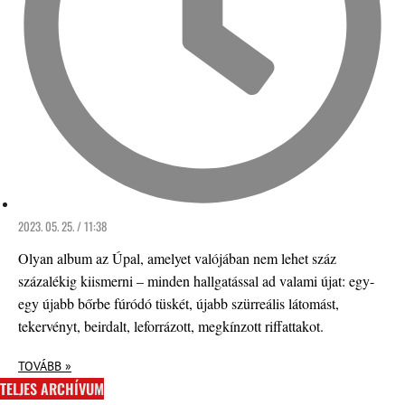
2023. 05. 25. / 11:38
Olyan album az Úpal, amelyet valójában nem lehet száz
százalékig kiismerni – minden hallgatással ad valami újat: egy-
egy újabb bőrbe fúródó tüskét, újabb szürreális látomást,
tekervényt, beirdalt, leforrázott, megkínzott riffattakot.
TOVÁBB »
TELJES ARCHÍVUM