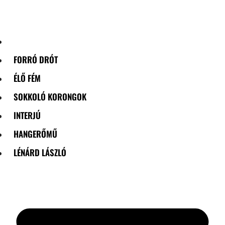
Skip
to
content
FORRÓ DRÓT
ÉLŐ FÉM
SOKKOLÓ KORONGOK
INTERJÚ
HANGERŐMŰ
LÉNÁRD LÁSZLÓ