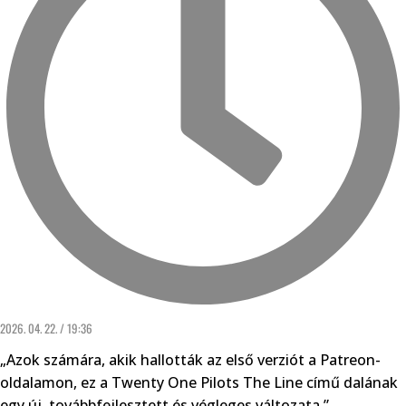
2026. 04. 22. / 19:36
„Azok számára, akik hallották az első verziót a Patreon-
oldalamon, ez a Twenty One Pilots The Line című dalának
egy új, továbbfejlesztett és végleges változata.”