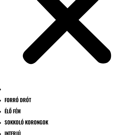
FORRÓ DRÓT
ÉLŐ FÉM
SOKKOLÓ KORONGOK
INTERJÚ