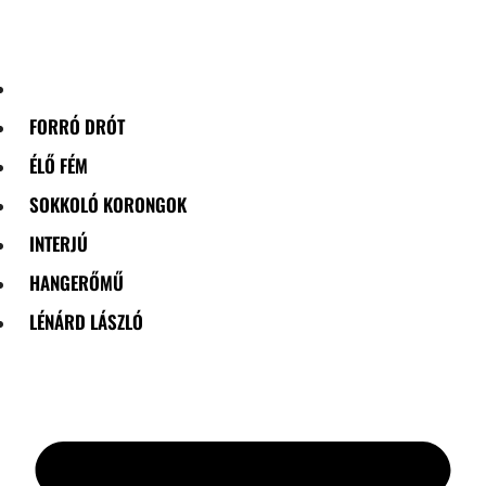
Skip
to
content
FORRÓ DRÓT
ÉLŐ FÉM
SOKKOLÓ KORONGOK
INTERJÚ
HANGERŐMŰ
LÉNÁRD LÁSZLÓ