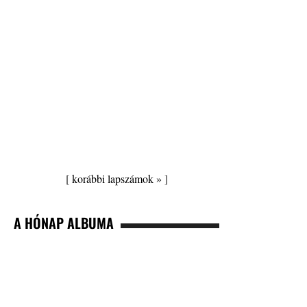
[
korábbi lapszámok »
]
A HÓNAP ALBUMA