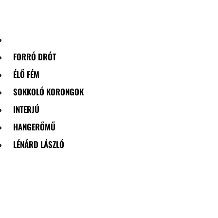
Skip
to
content
FORRÓ DRÓT
ÉLŐ FÉM
SOKKOLÓ KORONGOK
INTERJÚ
HANGERŐMŰ
LÉNÁRD LÁSZLÓ