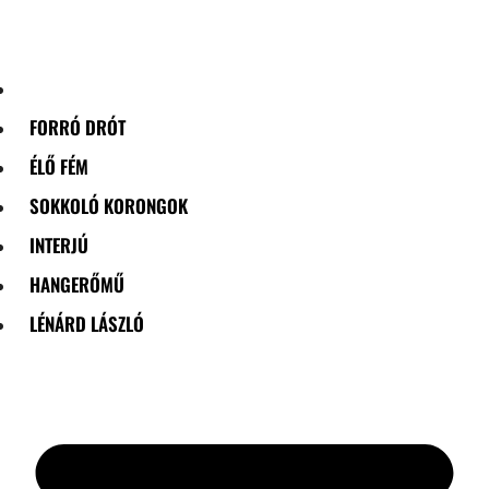
Skip
to
content
FORRÓ DRÓT
ÉLŐ FÉM
SOKKOLÓ KORONGOK
INTERJÚ
HANGERŐMŰ
LÉNÁRD LÁSZLÓ