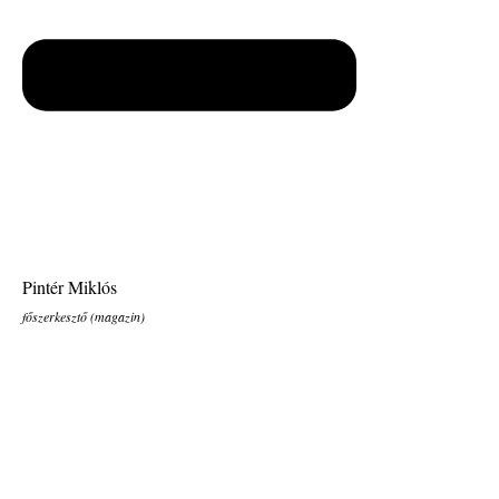
Pintér Miklós
főszerkesztő (magazin)