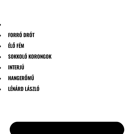
Skip
to
content
FORRÓ DRÓT
ÉLŐ FÉM
SOKKOLÓ KORONGOK
INTERJÚ
HANGERŐMŰ
LÉNÁRD LÁSZLÓ