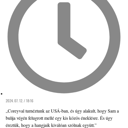
2024. 07. 12. / 18:16
„Coreyval turnéztunk az USÁ-ban, és úgy alakult, hogy Sam a
bulija végén felugrott mellé egy kis közös éneklésre. És úgy
éreztük, hogy a hangjaik kiválóan szólnak együtt.”