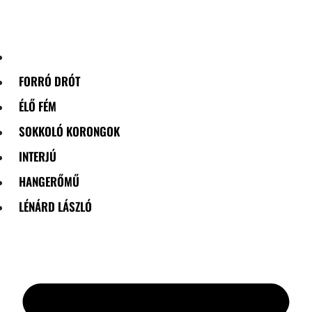
Skip
to
content
FORRÓ DRÓT
ÉLŐ FÉM
SOKKOLÓ KORONGOK
INTERJÚ
HANGERŐMŰ
LÉNÁRD LÁSZLÓ