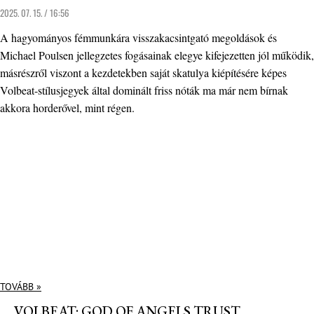
2025. 07. 15. / 16:56
A hagyományos fémmunkára visszakacsintgató megoldások és
Michael Poulsen jellegzetes fogásainak elegye kifejezetten jól működik,
másrészről viszont a kezdetekben saját skatulya kiépítésére képes
Volbeat-stílusjegyek által dominált friss nóták ma már nem bírnak
akkora horderővel, mint régen.
TOVÁBB »
VOLBEAT: GOD OF ANGELS TRUST