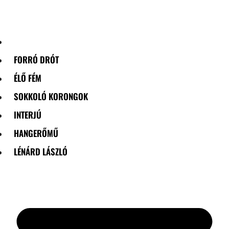
Skip
to
content
FORRÓ DRÓT
ÉLŐ FÉM
SOKKOLÓ KORONGOK
INTERJÚ
HANGERŐMŰ
LÉNÁRD LÁSZLÓ