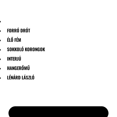
Skip
to
content
FORRÓ DRÓT
ÉLŐ FÉM
SOKKOLÓ KORONGOK
INTERJÚ
HANGERŐMŰ
LÉNÁRD LÁSZLÓ