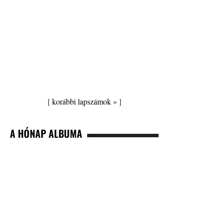
[
korábbi lapszámok »
]
A HÓNAP ALBUMA