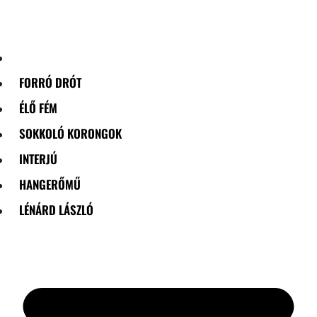
Skip
to
content
FORRÓ DRÓT
ÉLŐ FÉM
SOKKOLÓ KORONGOK
INTERJÚ
HANGERŐMŰ
LÉNÁRD LÁSZLÓ