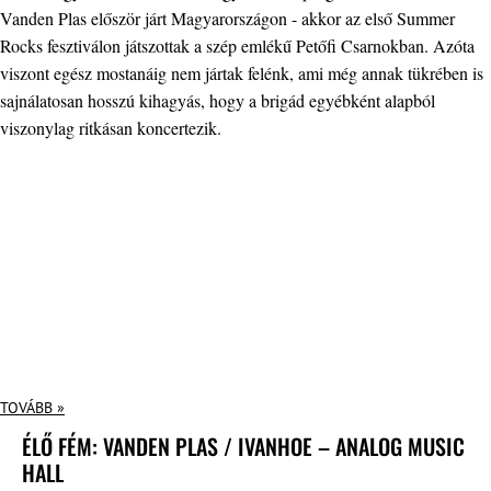
Vanden Plas először járt Magyarországon - akkor az első Summer
Rocks fesztiválon játszottak a szép emlékű Petőfi Csarnokban. Azóta
viszont egész mostanáig nem jártak felénk, ami még annak tükrében is
sajnálatosan hosszú kihagyás, hogy a brigád egyébként alapból
viszonylag ritkásan koncertezik.
TOVÁBB »
ÉLŐ FÉM: VANDEN PLAS / IVANHOE – ANALOG MUSIC
HALL