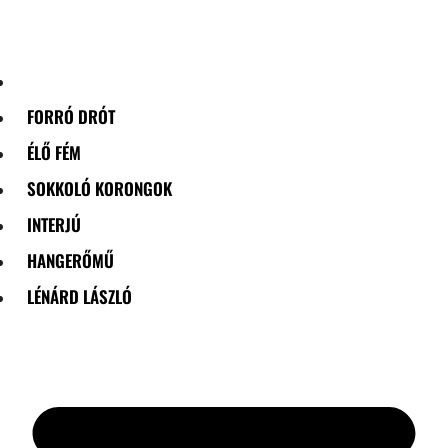
Skip
to
content
FORRÓ DRÓT
ÉLŐ FÉM
SOKKOLÓ KORONGOK
INTERJÚ
HANGERŐMŰ
LÉNÁRD LÁSZLÓ