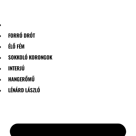
Skip
to
content
FORRÓ DRÓT
ÉLŐ FÉM
SOKKOLÓ KORONGOK
INTERJÚ
HANGERŐMŰ
LÉNÁRD LÁSZLÓ