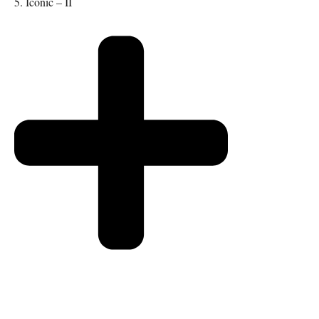
5. Iconic – II