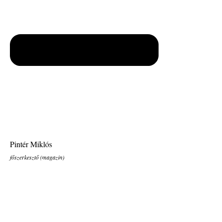
Pintér Miklós
főszerkesztő (magazin)